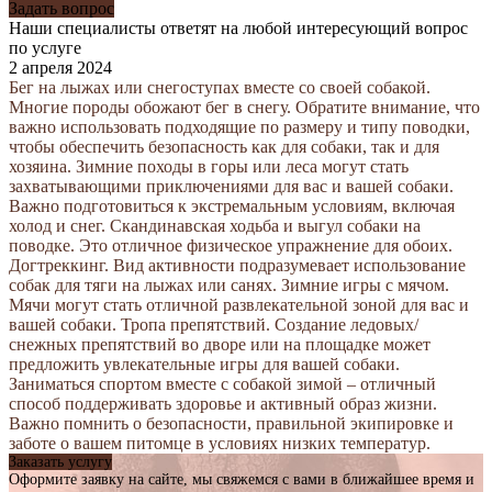
Задать вопрос
Наши специалисты ответят на любой интересующий вопрос
по услуге
2 апреля 2024
Бег на лыжах или снегоступах вместе со своей собакой.
Многие породы обожают бег в снегу. Обратите внимание, что
важно использовать подходящие по размеру и типу поводки,
чтобы обеспечить безопасность как для собаки, так и для
хозяина. Зимние походы в горы или леса могут стать
захватывающими приключениями для вас и вашей собаки.
Важно подготовиться к экстремальным условиям, включая
холод и снег. Скандинавская ходьба и выгул собаки на
поводке. Это отличное физическое упражнение для обоих.
Догтреккинг. Вид активности подразумевает использование
собак для тяги на лыжах или санях. Зимние игры с мячом.
Мячи могут стать отличной развлекательной зоной для вас и
вашей собаки. Тропа препятствий. Создание ледовых/
снежных препятствий во дворе или на площадке может
предложить увлекательные игры для вашей собаки.
Заниматься спортом вместе с собакой зимой – отличный
способ поддерживать здоровье и активный образ жизни.
Важно помнить о безопасности, правильной экипировке и
заботе о вашем питомце в условиях низких температур.
Заказать услугу
Оформите заявку на сайте, мы свяжемся с вами в ближайшее время и