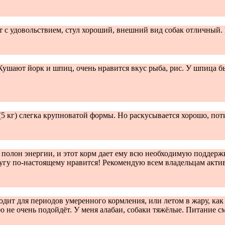
ют с удовольствием, стул хороший, внешний вид собак отличный
ушают йорк и шпиц, очень нравится вкус рыба, рис. У шпица б
(5 кг) слегка крупноватой формы. Но раскусывается хорошо, пот
 полон энергии, и этот корм дает ему всю необходимую поддерж
ругу по-настоящему нравится! Рекомендую всем владельцам акт
ит для периодов умеренного кормления, или летом в жару, как р
 не очень подойдёт. У меня алабаи, собаки тяжёлые. Питание см