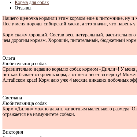
Корма для собак
Отзывы
Нашего щеночка кормили этим кормом еще в питомнике, ну и мы
Пес у меня породы сибирский хаски, а это значит, что парень у
Корм скажу хороший. Состав весь натуральный, растительного п
чем дорогим кормам. Хороший, питательный, бюджетный корм. Мо
Ольга
Любительница собак
Сравнительно недавно кормлю собак кормом «Дилли»! У меня дв
нет как бывает откроешь корм, а от него несет за версту! Мож
Алтайском крае! Корм даю уже 4 месяца никаких побочных эффе
Светлана
Любительница собак
Корм «Дилли» можно давать животным маленького размера. Он 
отражается на иммунитете собаки.
Виктория