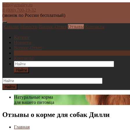
info@azpaley.ru
8 (800) 700-19-32
(звонок по России бесплатный)
Каталог
Новости
Вопрос-Ответ
Отзывы
Контакты
Каталог
Новости
Вопрос-Ответ
Отзывы
Контакты
Найти
Найти
Натуральные корма
для вашего питомца
Отзывы о корме для собак Дилли
Главная