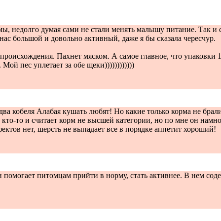
, недолго думая сами не стали менять малышу питание. Так и с
 нас большой и довольно активный, даже я бы сказала чересчур.
роисхождения. Пахнет мяском. А самое главное, что упаковки 16 
й пес уплетает за обе щеки))))))))))))
а кобеля Алабая кушать любят! Но какие только корма не брали
ет кто-то и считает корм не высшей категории, но по мне он нам
ктов нет, шерсть не выпадает все в порядке аппетит хороший!
помогает питомцам прийти в норму, стать активнее. В нем содер