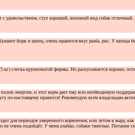
ют с удовольствием, стул хороший, внешний вид собак отличный
ушают йорк и шпиц, очень нравится вкус рыба, рис. У шпица б
(5 кг) слегка крупноватой формы. Но раскусывается хорошо, пот
 полон энергии, и этот корм дает ему всю необходимую поддерж
ругу по-настоящему нравится! Рекомендую всем владельцам акт
ит для периодов умеренного кормления, или летом в жару, как р
 не очень подойдёт. У меня алабаи, собаки тяжёлые. Питание см