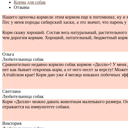
Корма для собак
Отзывы
Нашего щеночка кормили этим кормом еще в питомнике, ну и мы
Пес у меня породы сибирский хаски, а это значит, что парень у
Корм скажу хороший. Состав весь натуральный, растительного п
чем дорогим кормам. Хороший, питательный, бюджетный корм. Мо
Ольга
Любительница собак
Сравнительно недавно кормлю собак кормом «Дилли»! У меня дв
нет как бывает откроешь корм, а от него несет за версту! Мож
Алтайском крае! Корм даю уже 4 месяца никаких побочных эффе
Светлана
Любительница собак
Корм «Дилли» можно давать животным маленького размера. Он 
отражается на иммунитете собаки.
Виктория