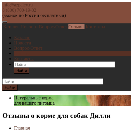
info@azpaley.ru
8 (800) 700-19-32
(звонок по России бесплатный)
Каталог
Новости
Вопрос-Ответ
Отзывы
Контакты
Каталог
Новости
Вопрос-Ответ
Отзывы
Контакты
Найти
Найти
Натуральные корма
для вашего питомца
Отзывы о корме для собак Дилли
Главная