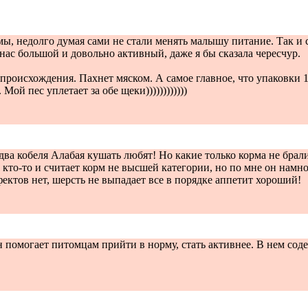
, недолго думая сами не стали менять малышу питание. Так и с
 нас большой и довольно активный, даже я бы сказала чересчур.
роисхождения. Пахнет мяском. А самое главное, что упаковки 16 
й пес уплетает за обе щеки))))))))))))
а кобеля Алабая кушать любят! Но какие только корма не брали
ет кто-то и считает корм не высшей категории, но по мне он нам
ктов нет, шерсть не выпадает все в порядке аппетит хороший!
помогает питомцам прийти в норму, стать активнее. В нем содер